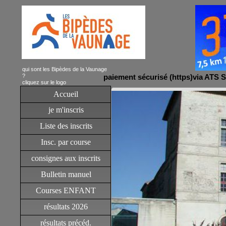
qui sont les Bipèdes de la Vaunage
?
paiement sécurisé (https)via ATS
cliquez sur le logo
Accueil
je m'inscris
Liste des inscrits
Insc. par course
consignes aux inscrits
Bulletin manuel
Courses ENFANT
résultats 2026
résultats précéd.