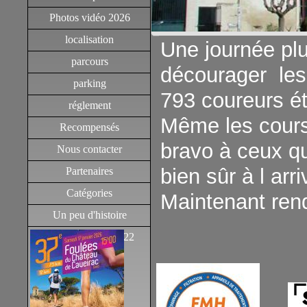
Photos vidéo 2026
localisation
Une journée pluv
parcours
décourager les 
parking
793 coureurs éta
réglement
Même les cours
Recompensés
bravo à ceux qu
Nous contacter
bien sûr à l arri
Partenaires
Catégories
Maintenant rend
Un peu d'histoire
ROCH
Commentaires 2022
toujours sur l